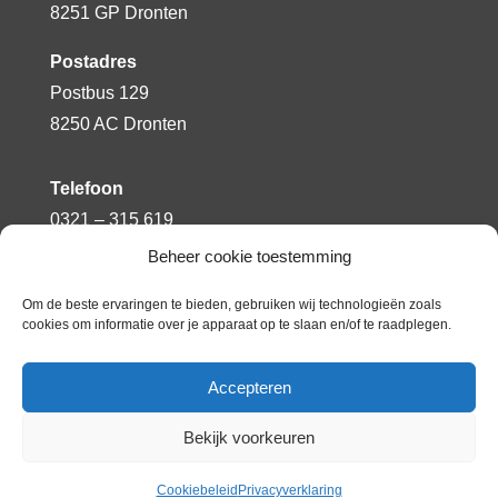
8251 GP Dronten
Postadres
Postbus 129
8250 AC Dronten
Telefoon
0321 – 315 619
Beheer cookie toestemming
E-mailadres
info.driemaster@flevion.nl
Om de beste ervaringen te bieden, gebruiken wij technologieën zoals
cookies om informatie over je apparaat op te slaan en/of te raadplegen.
Accepteren
Bekijk voorkeuren
© Copyright 2020 – SBO de Driemaster |
Powered
& designed by VWA internet & reclame
Cookiebeleid
Privacyverklaring