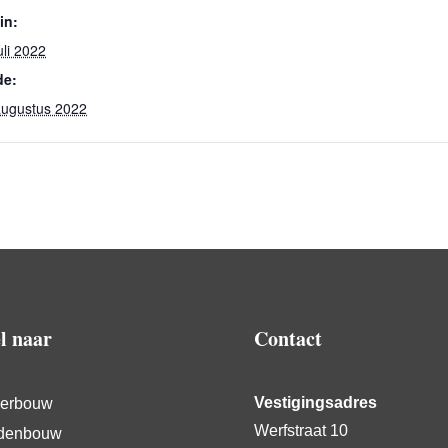
in:
uli 2022
de:
augustus 2022
l naar
Contact
Vestigingsadres
erbouw
Werfstraat 10
denbouw