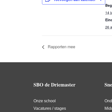
Beg
14 j
Ein
26 
Rapporten mee
SBO de Driemaster
Sne
Onze school
Ond
Vacatures / stages
Mid