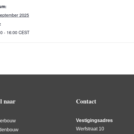
um:
september 2025
:
00 - 16:00
CEST
l naar
Contact
Vestigingsadres
erbouw
Werfstraat 10
denbouw