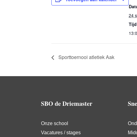
Dat
24 
Tijd
13:
Sporttoernooi atletiek Aak
SBO de Driemaster
Sne
Onze school
Ond
Vacatures / stages
Mid