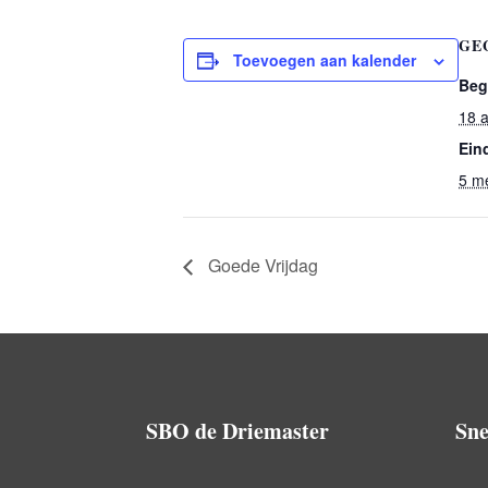
GE
Toevoegen aan kalender
Beg
18 a
Ein
5 m
Goede Vrijdag
SBO de Driemaster
Sne