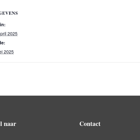
GEVENS
in:
pril 2025
de:
ei 2025
l naar
Contact