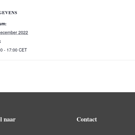
GEVENS
um:
december 2022
:
00 - 17:00
CET
l naar
Contact