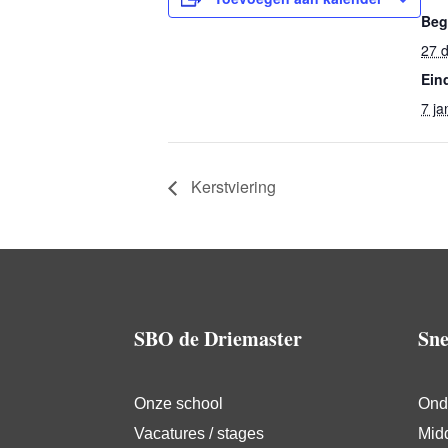
Beg
27 
Ein
7 ja
Kerstviering
SBO de Driemaster
Sne
Onze school
Ond
Vacatures / stages
Mid