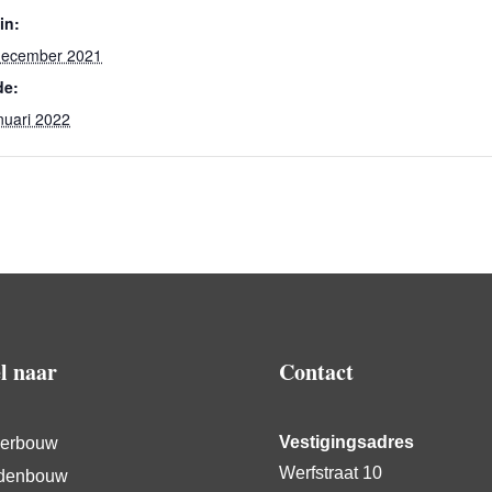
in:
december 2021
de:
nuari 2022
l naar
Contact
Vestigingsadres
erbouw
Werfstraat 10
denbouw