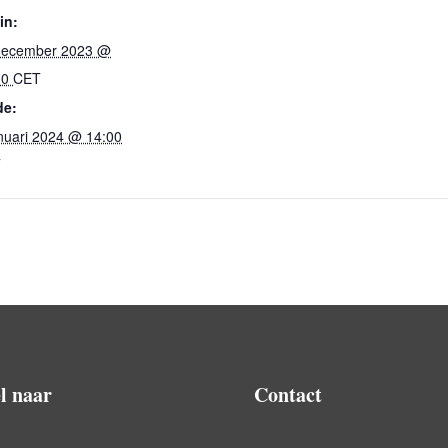
in:
december 2023 @
00
CET
de:
anuari 2024 @ 14:00
T
l naar
Contact