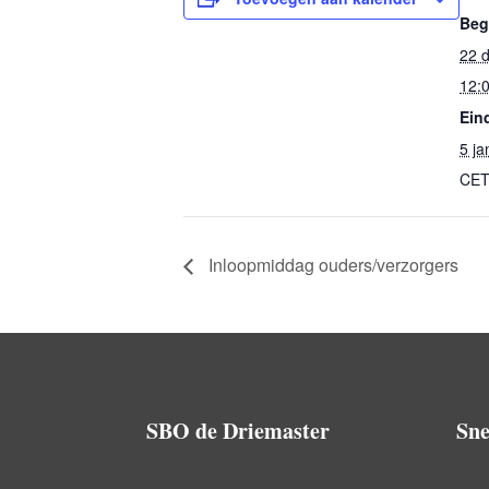
Beg
22 
12:
Ein
5 j
CE
Inloopmiddag ouders/verzorgers
SBO de Driemaster
Sne