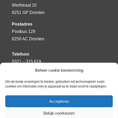
Werfstraat 10
8251 GP Dronten
Postadres
Postbus 129
8250 AC Dronten
Telefoon
0321 – 315 619
Beheer cookie toestemming
E-mailadres
info.driemaster@flevion.nl
Om de beste ervaringen te bieden, gebruiken wij technologieën zoals
cookies om informatie over je apparaat op te slaan en/of te raadplegen.
Accepteren
Bekijk voorkeuren
© Copyright 2020 – SBO de Driemaster |
Powered