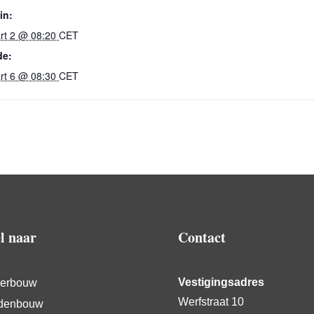
in:
rt 2 @ 08:20
CET
de:
rt 6 @ 08:30
CET
l naar
Contact
Vestigingsadres
erbouw
Werfstraat 10
denbouw