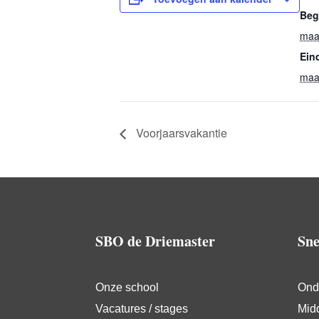
Beg
maa
Ein
maa
Voorjaarsvakantie
SBO de Driemaster
Sne
Onze school
Ond
Vacatures / stages
Mid