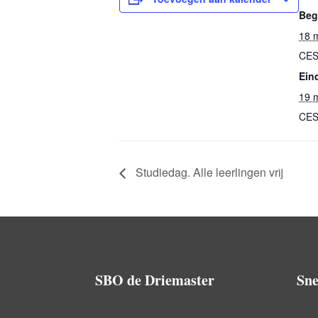
Beg
18 
CE
Ein
19 
CE
Studiedag. Alle leerlingen vrij
SBO de Driemaster
Sne