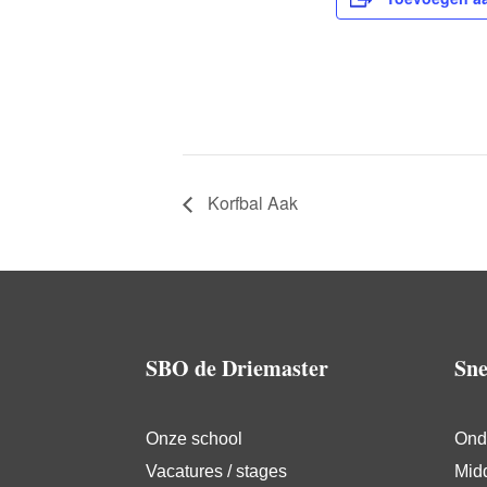
Korfbal Aak
SBO de Driemaster
Sne
Onze school
Ond
Vacatures / stages
Mid